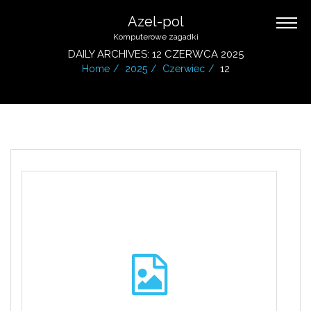
Azel-pol
Komputerowe zagadki
DAILY ARCHIVES: 12 CZERWCA 2025
Home
2025
Czerwiec
12