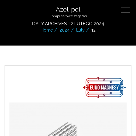
Azel-pol
Komputerowe zagadki
DAILY ARCHIVES: 12 LUTEGO 2024
Home
2024
Luty
12