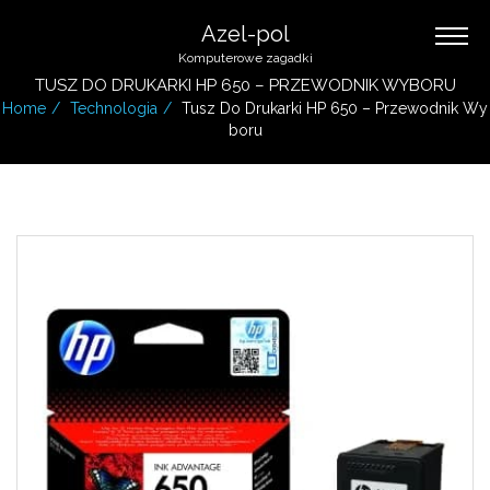
Azel-pol
Komputerowe zagadki
TUSZ DO DRUKARKI HP 650 – PRZEWODNIK WYBORU
Home
Technologia
Tusz Do Drukarki HP 650 – Przewodnik Wy
Boru